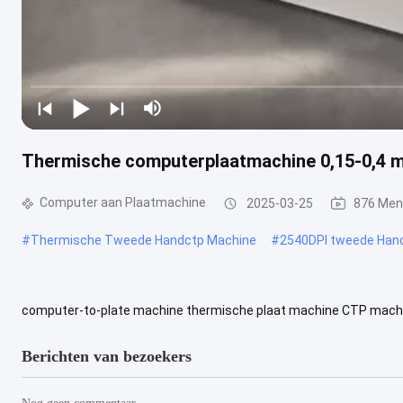
Thermische computerplaatmachine 0,15-0,4 
Computer aan Plaatmachine
2025-03-25
876 Men
#
Thermische Tweede Handctp Machine
#
2540DPI tweede Han
computer-to-plate machine thermische plaat machine CTP mach
U824 U832 U848 U864 U8128 Aantal lasers 24 32 48 64 128 24 32 48
Berichten van bezoekers