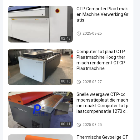
CTP Computer Plaat mak
en Machine Verwerking Gr
atis
Computer aan Plaatmachine
2025-03-25
02:43
Computer tot plaat CTP
Plaatmachine Hoog ther
misch rendement CTCP
Plaatmachine
Computer aan Plaatmachine
00:15
2025-03-27
Snelle weergave CTP-co
mpensatieplaat die mach
ine maakt Computer tot p
laatcompensatie 1270 dp
i
Computer aan Plaatmachine
00:11
2025-03-25
Thermische Gevoelige CT