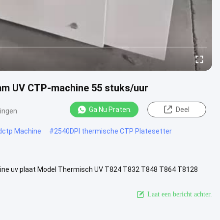
mm UV CTP-machine 55 stuks/uur
Ga Nu Praten.
Deel
ingen
dctp Machine
#
2540DPI thermische CTP Platesetter
ine uv plaat Model Thermisch UV T824 T832 T848 T864 T8128
 64 128 Doorvoer...
Bekijk meer
Laat een bericht achter.