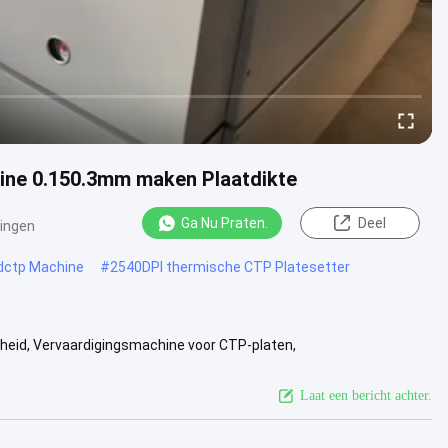
ine 0.150.3mm maken Plaatdikte
Ga Nu Praten.
Deel
ingen
dctp Machine
#
2540DPI thermische CTP Platesetter
heid, Vervaardigingsmachine voor CTP-platen,
CTP Typ van blootstelling ...
Bekijk meer
Laat een bericht achter.