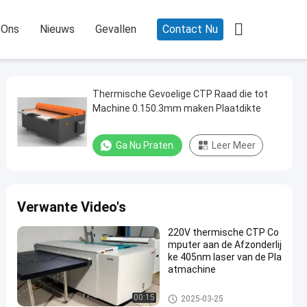

 Ons
Nieuws
Gevallen
Contact Nu
Thermische Gevoelige CTP Raad die tot
Machine 0.150.3mm maken Plaatdikte
Ga Nu Praten.
Leer Meer
Verwante Video's
220V thermische CTP Co
mputer aan de Afzonderlij
ke 405nm laser van de Pla
atmachine
Computer aan Plaatmachine
00:15
2025-03-25