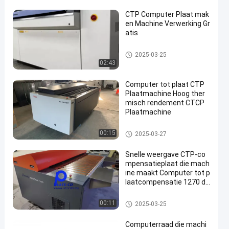
CTP Computer Plaat mak
en Machine Verwerking Gr
atis
Computer aan Plaatmachine
2025-03-25
02:43
Computer tot plaat CTP
Plaatmachine Hoog ther
misch rendement CTCP
Plaatmachine
Computer aan Plaatmachine
00:15
2025-03-27
Snelle weergave CTP-co
mpensatieplaat die mach
ine maakt Computer tot p
laatcompensatie 1270 dp
i
Computer aan Plaatmachine
00:11
2025-03-25
Computerraad die machi