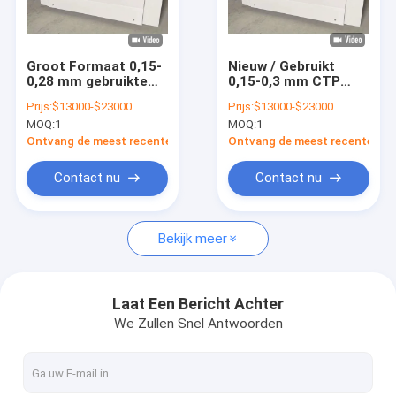
Ongeveer ons
Fabrieksreis
Groot Formaat 0,15-
Nieuw / Gebruikt
0,28 mm gebruikte
0,15-0,3 mm CTP
Kwaliteitscontrole
CTP-
plaat maken machine
Prijs:
$13000-$23000
Prijs:
$13000-$23000
platenmaakmachine
Twee jaar garantie
MOQ:
1
MOQ:
1
830nm Hoge Snelheid
Contact de V.S.
Ontvang de meest recente Prijs
Ontvang de meest recente Prij
Nieuws
Contact nu
Contact nu
Gevallen
Bekijk meer
Verzoek om een Citaat
Laat Een Bericht Achter
We Zullen Snel Antwoorden
CTP Plaat die Machine maken
thermische CTP-machine