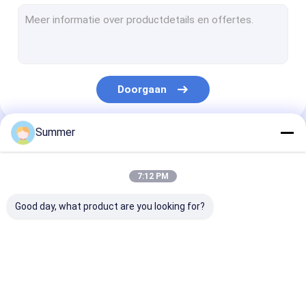
CTCP-plaatdrukmachine
thermische CTP plaat
Computer aan Plaatmachine
Doorgaan
ProcesslessDrukplaten
Dubbele laagctp Plaat
Summer
Onze Categorieën
De Drukplaten van CTCP
7:12 PM
UVctp Plaat
Good day, what product are you looking for?
PS Plaat
Digitale drukpers
CTP Plaat die
thermische CTP-
CTCP-
Machine maken
machine
plaatdrukmac