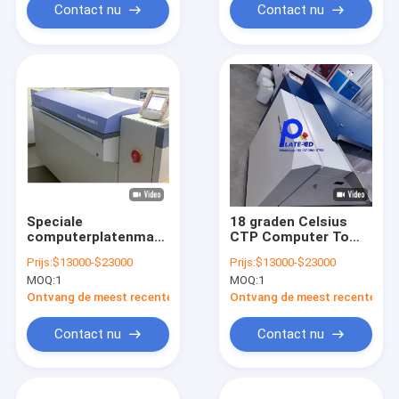
maken
Contact nu
Contact nu
Speciale
18 graden Celsius
computerplatenmachine
CTP Computer To
voor het drukken
Plate Machine
Prijs:
$13000-$23000
Prijs:
$13000-$23000
Drukapparatuur
MOQ:
1
MOQ:
1
830nm
Ontvang de meest recente Prijs
Ontvang de meest recente Prij
Contact nu
Contact nu