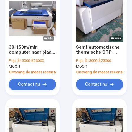
30-150m/min
Semi-automatische
computer naar plaat
thermische CTP-
printer cTP Offset
machine 2540dpi
Prijs:
$13000-$23000
Prijs:
$13000-$23000
Printing Plate Maker
Gloednieuw /
MOQ:
1
MOQ:
1
50-60HZ
Gebruikte CTP-
apparatuur
Ontvang de meest recente Prijs
Ontvang de meest recente Prij
Contact nu
Contact nu
Huis
Producten
VR toon