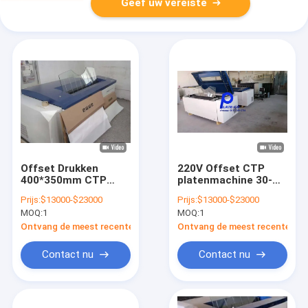
Geef uw vereiste
Offset Drukken
220V Offset CTP
400*350mm CTP
platenmachine 30-
Plaatbelichtingsmachine
150m/min Brand
Prijs:
$13000-$23000
Prijs:
$13000-$23000
Nauwkeurige
nieuw of
MOQ:
1
MOQ:
1
Beeldbewerking
tweedehands
Ontvang de meest recente Prijs
Ontvang de meest recente Prij
Contact nu
Contact nu