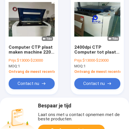
Computer CTP plaat
2400dpi CTP
maken machine 220v
Computer tot plaat
met thermische laser
printmachinesystemen
Prijs:
$13000-$23000
Prijs:
$13000-$23000
beeldvorming
Automatisch
MOQ:
1
MOQ:
1
Ontvang de meest recente Prijs
Ontvang de meest recente Prij
Contact nu
Contact nu
Bespaar je tijd
Laat ons met u contact opnemen met de
beste producten.