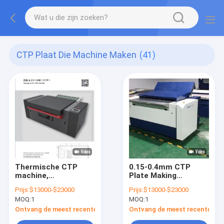
CTP Plaat Die Machine Maken
(41)
Thermische CTP
0.15-0.4mm CTP
machine,
Plate Making
computerplaat die
Machine High
Prijs:
$13000-$23000
Prijs:
$13000-$23000
machine, CTP plaat
Precision Processor
MOQ:
1
MOQ:
1
maken die machine
maken, die CTP plaat
Ontvang de meest recente Prijs
Ontvang de meest recente Prij
drukken die machine