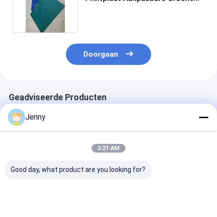
En Blauwe Coating
Doorgaan
Geadviseerde Producten
Jenny
3:21 AM
Good day, what product are you looking for?
UV CTP-
0.30mm Dikte Hoge
Aluminium CT
Druckplatten mit
Precisie CTCP
Drukplaten me
gleichbleibender
Drukplaat voor
enkele coating
Qualität und Nicht-
Kranten Druk
laserenergie-