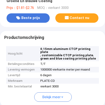
Groene En Blauwe Coating
Prijs：$1.81-$2.76
MOQ：vierkant 3000
Beste prijs
Contact nu
Productomschrijving
0.15mm aluminum CTCP printing
plate
Hoog licht
,
,
customizable CTCP printing plate
green and blue coating printing plate
Betalingscondities
T/T
Levering vermogen
1000000 vierkante meter per maand
Levertijd
6 dagen
Merknaam
PLATE-CD
Min. bestelaantal
vierkant 3000
Bekijk meer