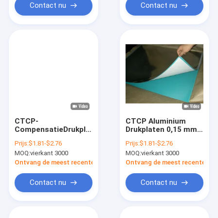
Contact nu
Contact nu
CTCP-
CTCP Aluminium
CompensatieDrukplaat,
Drukplaten 0,15 mm
Blauwe/Groene
offset drukplaat
Prijs:
$1.81-$2.76
Prijs:
$1.81-$2.76
Deklaag UVctp Plaat
Hoge efficiëntie
MOQ:
vierkant 3000
MOQ:
vierkant 3000
Ontvang de meest recente Prijs
Ontvang de meest recente Prij
Contact nu
Contact nu