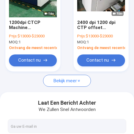
Ongeveer ons
Fabrieksreis
1200dpi CTCP
2400 dpi 1200 dpi
Machine
CTP offset
Kwaliteitscontrole
Volautomatische
drukplaatmachine 2,3
Prijs:
$13000-$23000
Prijs:
$13000-$23000
Offset
kW
MOQ:
1
MOQ:
1
Drukplaatmachine
Contact de V.S.
Ontvang de meest recente Prijs
Ontvang de meest recente Prij
Nieuws
Contact nu
Contact nu
Gevallen
Bekijk meer
Verzoek om een Citaat
Laat Een Bericht Achter
We Zullen Snel Antwoorden
CTP Plaat die Machine maken
thermische CTP-machine