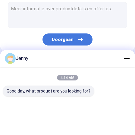
CTCP-plaatdrukmachine
thermische CTP plaat
Computer aan Plaatmachine
Doorgaan
ProcesslessDrukplaten
Dubbele laagctp Plaat
Jenny
Onze Categorieën
De Drukplaten van CTCP
4:14 AM
UVctp Plaat
Good day, what product are you looking for?
PS Plaat
Digitale drukpers
CTP Plaat die
thermische CTP-
CTCP-
Machine maken
machine
plaatdrukmac