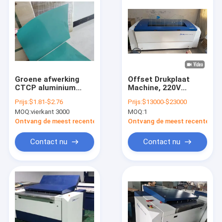
Groene afwerking
Offset Drukplaat
CTCP aluminium
Machine, 220V
offset printplaten
Computer CTP
Prijs:
$1.81-$2.76
Prijs:
$13000-$23000
Min Grootte
Platenmachine
MOQ:
vierkant 3000
MOQ:
1
400x300mm
Ontvang de meest recente Prijs
Ontvang de meest recente Prij
Contact nu
Contact nu
Huis
Producten
VR toon