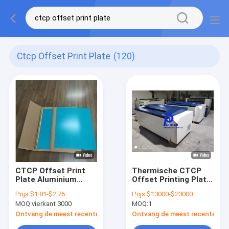
Ctcp Offset Print Plate
(120)
CTCP Offset Print
Thermische CTCP
Plate Aluminium
Offset Printing Plate
Printplaten Hoge
Making Machine 220V
Prijs:
$1.81-$2.76
Prijs:
$13000-$23000
gevoeligheid
Lichtenergie Imaging
MOQ:
vierkant 3000
MOQ:
1
Ontvang de meest recente Prijs
Ontvang de meest recente Prij