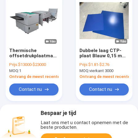
Thermische
Dubbele laag CTP-
offsetdrukplaatmaker
plaat Blauw 0,15 mm
Computer To Plate
tot 0,40 mm CTP-
Prijs:
$13000-$23000
Prijs:
$1.81-$2.76
Printer 220v
offset-drukplaat
MOQ:
1
MOQ:
vierkant 3000
Ontvang de meest recente Prijs
Ontvang de meest recente Prij
Contact nu
Contact nu
Bespaar je tijd
Laat ons met u contact opnemen met de
beste producten.