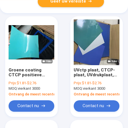
Geef uw vereiste
Groene coating
UVctp plaat, CTCP-
CTCP positieve
plaat, UVdrukplaat,
offsetdrukplaat Max.
de Hoge plaat van de
Prijs:
$1.81-$2.76
Prijs:
$1.81-$2.76
formaat
Compensatiedruk
MOQ:
vierkant 3000
MOQ:
vierkant 3000
1130x880mm
CTCTP, -
kwaliteitsctcp plaat
Ontvang de meest recente Prijs
Ontvang de meest recente Prij
Contact nu
Contact nu