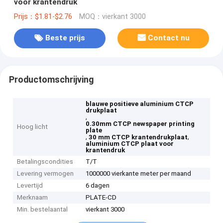
voor krantendruk
Prijs：$1.81-$2.76
MOQ：vierkant 3000
Beste prijs
Contact nu
Productomschrijving
blauwe positieve aluminium CTCP
drukplaat
,
0.30mm CTCP newspaper printing
Hoog licht
plate
,
,
30 mm CTCP krantendrukplaat
aluminium CTCP plaat voor
krantendruk
Betalingscondities
T/T
Levering vermogen
1000000 vierkante meter per maand
Levertijd
6 dagen
Merknaam
PLATE-CD
Min. bestelaantal
vierkant 3000