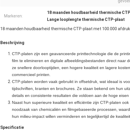
gevoel
18 maanden houdbaarheid thermische CTP
Markeren:
Lange looplengte thermische CTP-plaat
18 maanden houdbaarheid thermische CTP-plaat met 100.000 afdru
Beschrijving
CTP-platen zijn een geavanceerde printtechnologie die de print
film te elimineren en digitale afbeeldingsbestanden direct naar
ze snellere doorlooptijden, een hogere kwaliteit en lagere koste
commercieel printen.
CTP-platen worden vaak gebruikt in offsetdruk, wat ideaal is voo
tijdschriften, kranten en brochures. Ze staan bekend om hun uitzo
details en consistente resultaten die voldoen aan de hoge eisen
Naast hun superieure kwaliteit en efficiëntie zijn CTP-platen ook
noodzaak van chemicaliën en filmgebaseerde processen, waardo
hun milieu-impact willen verminderen en tegelijkertijd de kwalite
Specificatie