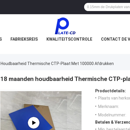
S
FABRIEKSREIS
KWALITEITSCONTROLE
CONTACT DE V
Houdbaarheid Thermische CTP-Plaat Met 100000 Afdrukken
18 maanden houdbaarheid Thermische CTP-pla
Productdetails:
Plaats van herko
Merknaam:
Modelnummer:
Betalen & Verzen
Min. bestelaantal