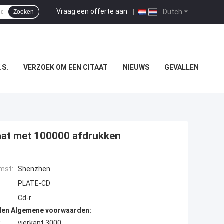
Vraag een offerte aan
|
Dutch
Zoeken
.S.
VERZOEK OM EEN CITAAT
NIEUWS
GEVALLEN
at met 100000 afdrukken
mst:
Shenzhen
PLATE-CD
Cd-r
den Algemene voorwaarden:
:
vierkant 3000