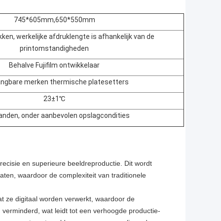
745*605mm,650*550mm
ken, werkelijke afdruklengte is afhankelijk van de
printomstandigheden
Behalve Fujifilm ontwikkelaar
gangbare merken thermische platesetters
23±1℃
nden, onder aanbevolen opslagcondities
recisie en superieure beeldreproductie. Dit wordt
laten, waardoor de complexiteit van traditionele
at ze digitaal worden verwerkt, waardoor de
verminderd, wat leidt tot een verhoogde productie-