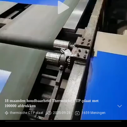
18 maanden houdbaarheid Thermische CTP-plaat met
100000 afdrukken
thermische CTP plaat
2025-09-28
1659 Meningen