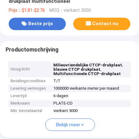
drukplaat multifunctioneel
Prijs：$1.81-$2.76
MOQ：vierkant 3000
Beste prijs
Contact nu
Productomschrijving
,
Milieuvriendelijke CTCP-drukplaat
Hoog licht
,
blauwe CTCP drukplaat
Multifunctionele CTCP-drukplaat
Betalingscondities
T/T
Levering vermogen
1000000 vierkante meter per maand
Levertijd
6 dagen
Merknaam
PLATE-CD
Min. bestelaantal
vierkant 3000
Bekijk meer