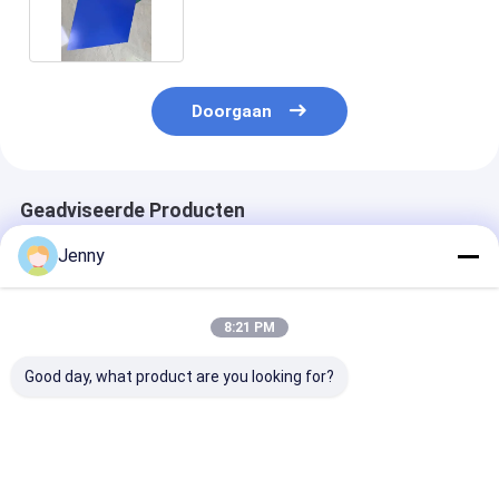
multifunctioneel
Doorgaan
Geadviseerde Producten
Jenny
8:21 PM
Good day, what product are you looking for?
UV CTP-
0.30mm Dikte Hoge
Aluminium CT
Druckplatten mit
Precisie CTCP
Drukplaten me
gleichbleibender
Drukplaat voor
enkele coating
Qualität und Nicht-
Kranten Druk
laserenergie-
Fuji-Entwickler für
efficiëntie 10