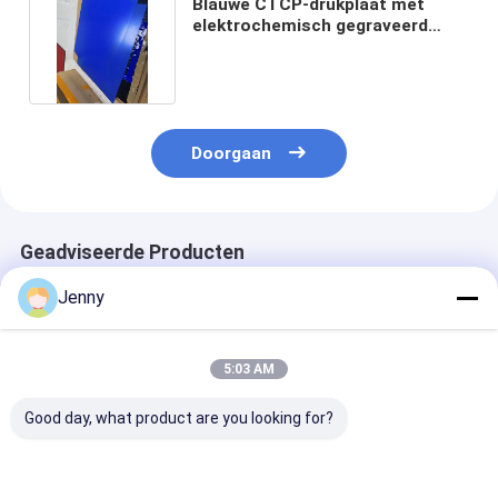
Blauwe CTCP-drukplaat met
elektrochemisch gegraveerd
aluminiumsubstraat
Doorgaan
Geadviseerde Producten
Jenny
5:03 AM
Good day, what product are you looking for?
UV CTP-
0.30mm Dikte Hoge
Aluminium CT
Druckplatten mit
Precisie CTCP
Drukplaten me