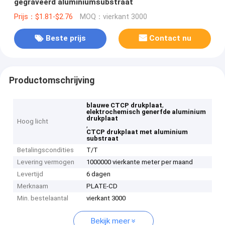
gegraveerd aluminiumsubstraat
Prijs：$1.81-$2.76
MOQ：vierkant 3000
Beste prijs
Contact nu
Productomschrijving
,
blauwe CTCP drukplaat
elektrochemisch generfde aluminium
drukplaat
Hoog licht
,
CTCP drukplaat met aluminium
substraat
Betalingscondities
T/T
Levering vermogen
1000000 vierkante meter per maand
Levertijd
6 dagen
Merknaam
PLATE-CD
Min. bestelaantal
vierkant 3000
Bekijk meer