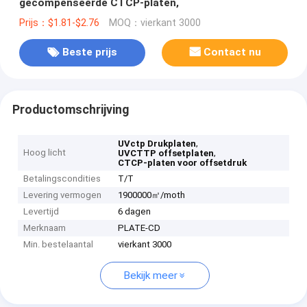
gecompenseerde CTCP-platen,
Prijs：$1.81-$2.76
MOQ：vierkant 3000
Beste prijs
Contact nu
Productomschrijving
,
UVctp Drukplaten
Hoog licht
,
UVCTTP offsetplaten
CTCP-platen voor offsetdruk
Betalingscondities
T/T
Levering vermogen
1900000㎡/moth
Levertijd
6 dagen
Merknaam
PLATE-CD
Min. bestelaantal
vierkant 3000
Bekijk meer