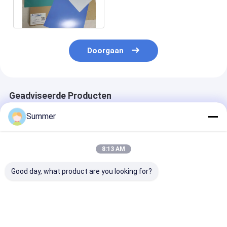
platen, gecompenseerde
CTCP-platen,
Doorgaan
Geadviseerde Producten
Summer
8:13 AM
Good day, what product are you looking for?
Aanpasbare UV CTP
Aluminium Materiaal
UV-CTP-plaat
Plaat met 0,15-0,30
CTCP Plaat UV CTP
hoge kwaliteit
mm dikte en 23-26S
Plaat met 400-
110-150mj/m
spoeltijd met blauwe
410nm UV Laser voor
laserenergie e
coating
100000~200000
blauwe coatin