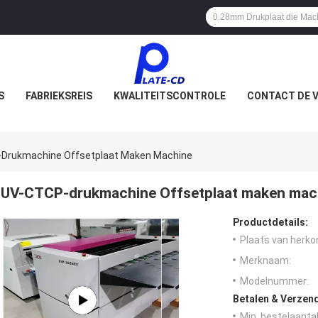
S
FABRIEKSREIS
KWALITEITSCONTROLE
CONTACT DE V
Drukmachine Offsetplaat Maken Machine
UV-CTCP-drukmachine Offsetplaat maken mac
Productdetails:
Plaats van herko
Merknaam:
Modelnummer:
Betalen & Verzen
Min. bestelaantal