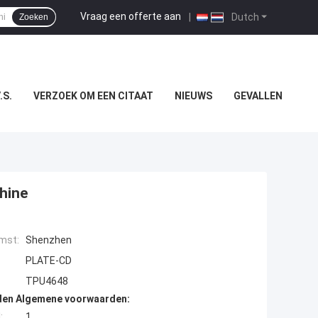
Vraag een offerte aan
|
Dutch
Zoeken
.S.
VERZOEK OM EEN CITAAT
NIEUWS
GEVALLEN
hine
mst:
Shenzhen
PLATE-CD
TPU4648
den Algemene voorwaarden:
:
1