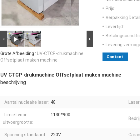
Prijs:
Verpakking Detail
Levertijd:
Betalingsconditi
Levering vermog
Grote Afbeelding :
UV-CTCP-drukmachine
Contact
Offsetplaat maken machine
UV-CTCP-drukmachine Offsetplaat maken machine
beschrijving
Aantal nucleaire laser:
48
Laser
Limiet voor
1130*900
Bedri
uitvoergrootte:
Spanning standaard:
220V
Garant