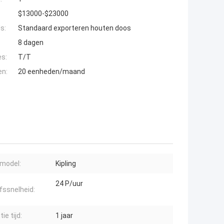
$13000-$23000
s:
Standaard exporteren houten doos
8 dagen
es:
T/T
en:
20 eenheden/maand
model:
Kipling
24 P/uur
jfssnelheid:
ie tijd:
1 jaar