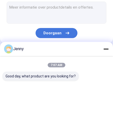
CTCP-plaatdrukmachine
thermische CTP plaat
Computer aan Plaatmachine
Doorgaan
ProcesslessDrukplaten
Dubbele laagctp Plaat
Jenny
Onze Categorieën
De Drukplaten van CTCP
7:07 AM
UVctp Plaat
Good day, what product are you looking for?
PS Plaat
Digitale drukpers
CTP Plaat die
thermische CTP-
CTCP-
Machine maken
machine
plaatdrukmac