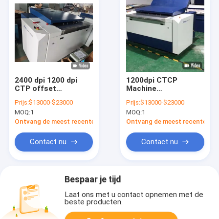
2400 dpi 1200 dpi
1200dpi CTCP
CTP offset
Machine
drukplaatmachine 2,3
Volautomatische
Prijs:
$13000-$23000
Prijs:
$13000-$23000
kW
Offset
MOQ:
1
MOQ:
1
Drukplaatmachine
Ontvang de meest recente Prijs
Ontvang de meest recente Prij
Contact nu
Contact nu
Bespaar je tijd
Laat ons met u contact opnemen met de
beste producten.