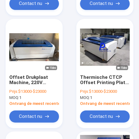
Contact nu
Contact nu
Offset Drukplaat
Thermische CTCP
Machine, 220V
Offset Printing Plate
Computer CTP
Making Machine 220V
Prijs:
$13000-$23000
Prijs:
$13000-$23000
Platenmachine
Lichtenergie Imaging
MOQ:
1
MOQ:
1
Ontvang de meest recente Prijs
Ontvang de meest recente Prij
Contact nu
Contact nu