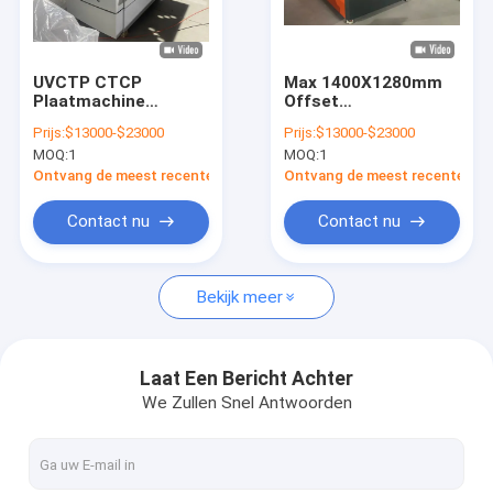
Ongeveer ons
Fabrieksreis
UVCTP CTCP
Max 1400X1280mm
Plaatmachine
Offset
Kwaliteitscontrole
Computer
Plaatmaakmachine
Prijs:
$13000-$23000
Prijs:
$13000-$23000
Plaatmachine
5.5KVA Thermische
MOQ:
1
MOQ:
1
CTP Platenbelichter
Contact de V.S.
Ontvang de meest recente Prijs
Ontvang de meest recente Prij
Nieuws
Contact nu
Contact nu
Gevallen
Bekijk meer
Verzoek om een Citaat
Laat Een Bericht Achter
We Zullen Snel Antwoorden
CTP Plaat die Machine maken
thermische CTP-machine