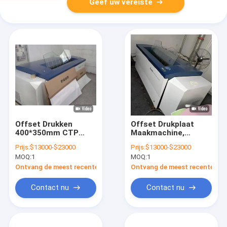
Geef uw vereiste
Offset Drukken
Offset Drukplaat
400*350mm CTP
Maakmachine,
Plaatbelichtingsmachine
Computer CTP
Prijs:
$13000-$23000
Prijs:
$13000-$23000
Nauwkeurige
Platenmachine
MOQ:
1
MOQ:
1
Beeldbewerking
Ontvang de meest recente Prijs
Ontvang de meest recente Prij
Contact nu
Contact nu