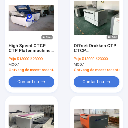
High Speed CTCP
Offset Drukken CTP
CTP Platenmachine
CTCP
Automatische
Plaatmaakmachine
Prijs:
$13000-$23000
Prijs:
$13000-$23000
Platenmachine
Hoge Precisie
MOQ:
1
MOQ:
1
Ontvang de meest recente Prijs
Ontvang de meest recente Prij
Contact nu
Contact nu
Huis
Producten
VR toon