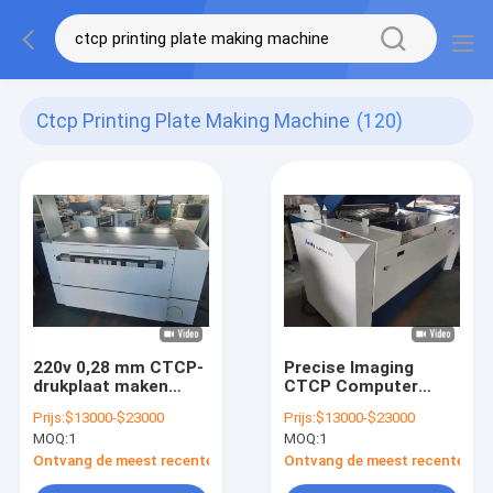
Ctcp Printing Plate Making Machine
(120)
220v 0,28 mm CTCP-
Precise Imaging
drukplaat maken
CTCP Computer
machine
Plate Machine
Prijs:
$13000-$23000
Prijs:
$13000-$23000
fotopolymer plaat
Printing Plate Making
MOQ:
1
MOQ:
1
maken machine
Machine
Ontvang de meest recente Prijs
Ontvang de meest recente Prij