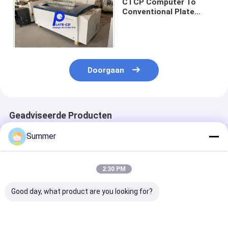
CTCP Computer To
Conventional Plate
Machine 1.7KW 1 jaar
garantie
Doorgaan
Geadviseerde Producten
Summer
2:30 PM
Good day, what product are you looking for?
Aanpasbare CTCP-
Semi-automatische
Max. webbreed
platenprinter met
computer tot
1350mm digita