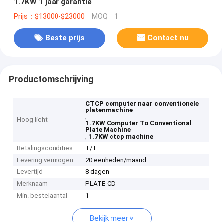
1.7KW 1 jaar garantie
Prijs：$13000-$23000
MOQ：1
Beste prijs
Contact nu
Productomschrijving
CTCP computer naar conventionele
platenmachine
,
Hoog licht
1.7KW Computer To Conventional
Plate Machine
,
1.7KW ctcp machine
Betalingscondities
T/T
Levering vermogen
20 eenheden/maand
Levertijd
8 dagen
Merknaam
PLATE-CD
Min. bestelaantal
1
Bekijk meer