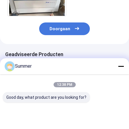
UV-CTP-machine
2400DPI
Doorgaan
Geadviseerde Producten
Summer
12:38 PM
Good day, what product are you looking for?
Aanpasbare CTCP-
Semi-automatische
Max. webbreed
platenprinter met
computer tot
1350mm digita
een snelheid van 28
cilinderplatenprinter
plaatbelichti
stuks per uur, een
220V Innovatieve
met semi-
belastingspanning
technologie die
automatische 