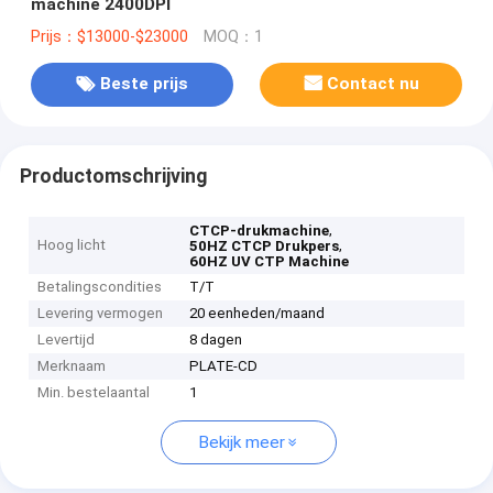
machine 2400DPI
Prijs：$13000-$23000
MOQ：1
Beste prijs
Contact nu
Productomschrijving
,
CTCP-drukmachine
Hoog licht
,
50HZ CTCP Drukpers
60HZ UV CTP Machine
Betalingscondities
T/T
Levering vermogen
20 eenheden/maand
Levertijd
8 dagen
Merknaam
PLATE-CD
Min. bestelaantal
1
Bekijk meer