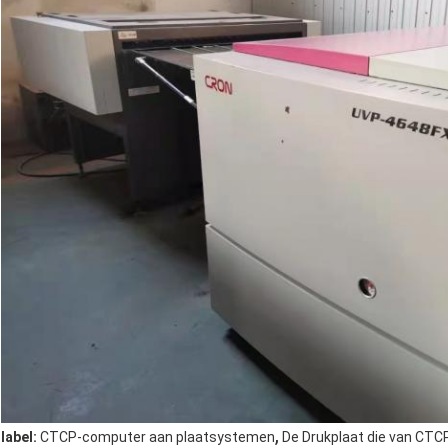
,
label:
CTCP-computer aan plaatsystemen
De Drukplaat die van CT