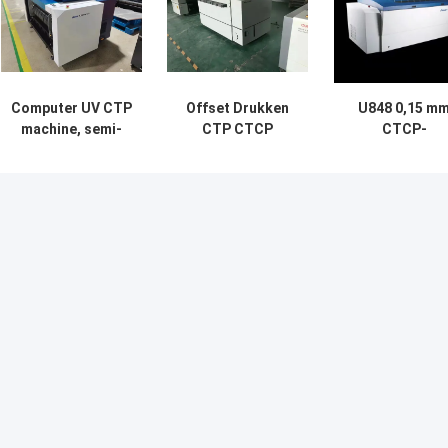
Computer UV CTP
Offset Drukken
U848 0,15 m
machine, semi-
CTP CTCP
CTCP-
automatische
Plaatmaakmachine
platenmaakmach
CTCP plaat
Hoge Precisie
met 48
maken machine
geïmporteerd
lasers