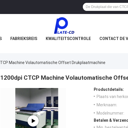
S
FABRIEKSREIS
KWALITEITSCONTROLE
CONTACT DE V
CTCP Machine Volautomatische Offset Drukplaatmachine
1200dpi CTCP Machine Volautomatische Offse
Productdetails:
Plaats van herko
Merknaam:
Modelnummer:
Betalen & Verzen
Min. bestelaantal