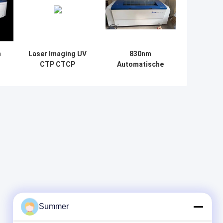
m
Laser Imaging UV
830nm
CTP CTCP
Automatische
ine
Plaatmaakmachine
CTCP-
220V Hoge
platenmaakmachine
e
Duurzaamheid
voor offsetplaten
Summer