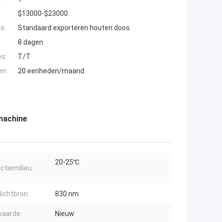
$13000-$23000
s:
Standaard exporteren houten doos
8 dagen
es:
T/T
en:
20 eenheden/maand
machine
20-25℃
ctiemilieu:
lichtbron:
830 nm
aarde:
Nieuw