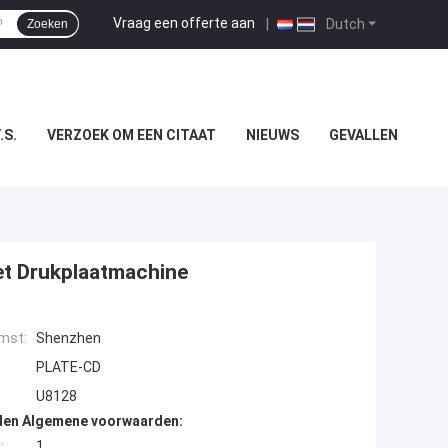
Vraag een offerte aan
|
Dutch
Zoeken
.S.
VERZOEK OM EEN CITAAT
NIEUWS
GEVALLEN
t Drukplaatmachine
mst:
Shenzhen
PLATE-CD
U8128
den Algemene voorwaarden:
:
1