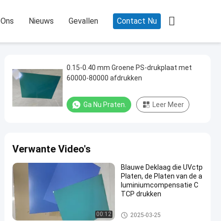

 Ons
Nieuws
Gevallen
Contact Nu
0.15-0.40 mm Groene PS-drukplaat met
60000-80000 afdrukken
Ga Nu Praten.
Leer Meer
Verwante Video's
Blauwe Deklaag die UVctp
Platen, de Platen van de a
luminiumcompensatie C
TCP drukken
De Drukplaten van CTCP
00:12
2025-03-25