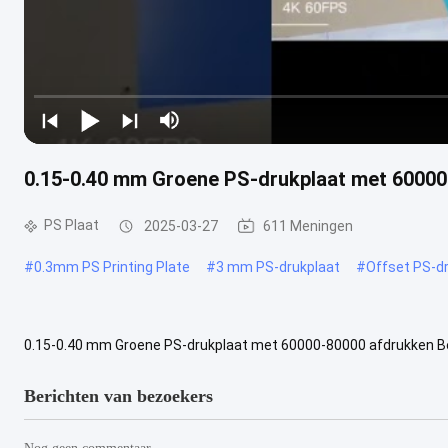
0.15-0.40 mm Groene PS-drukplaat met 6000
PS Plaat
2025-03-27
611 Meningen
#
0.3mm PS Printing Plate
#
3 mm PS-drukplaat
#
Offset PS-d
0.15-0.40 mm Groene PS-drukplaat met 60000-80000 afdrukken Besc
commerciële drukindustrie.Bestaat uit een dunne aluminiumplaat 
Berichten van bezoekers