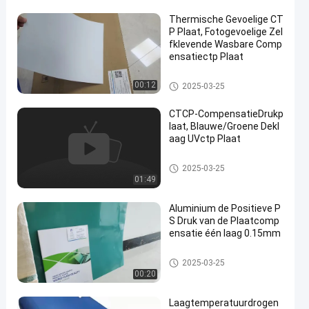
Thermische Gevoelige CT
P Plaat, Fotogevoelige Zel
fklevende Wasbare Comp
ensatiectp Plaat
Dubbele laagctp Plaat
00:12
2025-03-25
CTCP-CompensatieDrukp
laat, Blauwe/Groene Dekl
aag UVctp Plaat
UVctp Plaat
2025-03-25
01:49
Aluminium de Positieve P
S Druk van de Plaatcomp
ensatie één laag 0.15mm
PS Plaat
2025-03-25
00:20
Laagtemperatuurdrogen