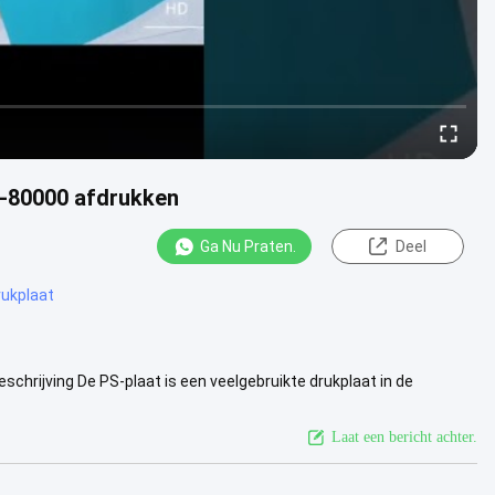
0-80000 afdrukken
Ga Nu Praten.
Deel
rukplaat
hrijving De PS-plaat is een veelgebruikte drukplaat in de
bekleed met een ...
Bekijk meer
Laat een bericht achter.