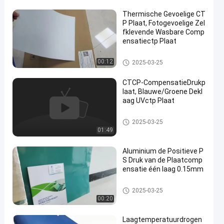
Thermische Gevoelige CT
P Plaat, Fotogevoelige Zel
fklevende Wasbare Comp
ensatiectp Plaat
Dubbele laagctp Plaat
00:12
2025-03-25
CTCP-CompensatieDrukp
laat, Blauwe/Groene Dekl
aag UVctp Plaat
UVctp Plaat
2025-03-25
01:49
Aluminium de Positieve P
S Druk van de Plaatcomp
ensatie één laag 0.15mm
PS Plaat
2025-03-25
00:20
Laagtemperatuurdrogen