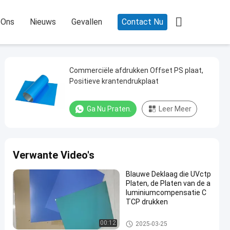

 Ons
Nieuws
Gevallen
Contact Nu
Commerciële afdrukken Offset PS plaat,
Positieve krantendrukplaat
Ga Nu Praten.
Leer Meer
Verwante Video's
Blauwe Deklaag die UVctp
Platen, de Platen van de a
luminiumcompensatie C
TCP drukken
De Drukplaten van CTCP
00:12
2025-03-25