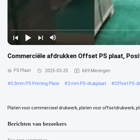
Commerciële afdrukken Offset PS plaat, Posi
PS Plaat
2025-03-25
669 Meningen
#
0.3mm PS Printing Plate
#
3 mm PS-drukplaat
#
Offset PS-d
Platen voor commercieel drukwerk, platen voor offsetdrukwerk, pl
gebruikt voor commercieel drukwerk, kranten en etiketten Ongebakk
Berichten van bezoekers