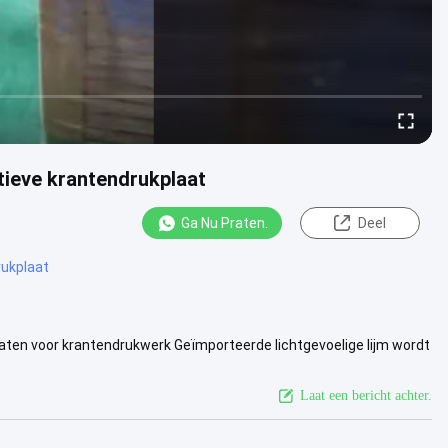
tieve krantendrukplaat
Ga Nu Praten.
Deel
rukplaat
aten voor krantendrukwerk Geïmporteerde lichtgevoelige lijm wordt
en: ....
Bekijk meer
Laat een bericht achter.