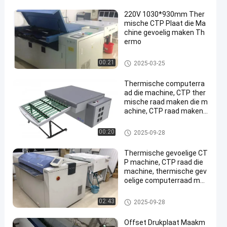
220V 1030*930mm Ther
mische CTP Plaat die Ma
chine gevoelig maken Th
ermo
thermische CTP-machine
00:21
2025-03-25
Thermische computerra
ad die machine, CTP ther
mische raad maken die m
achine, CTP raad maken
die machine maken,
thermische CTP-machine
00:20
2025-09-28
Thermische gevoelige CT
P machine, CTP raad die
machine, thermische gev
oelige computerraad mak
en die machine maken
thermische CTP-machine
02:43
2025-09-28
Offset Drukplaat Maakm