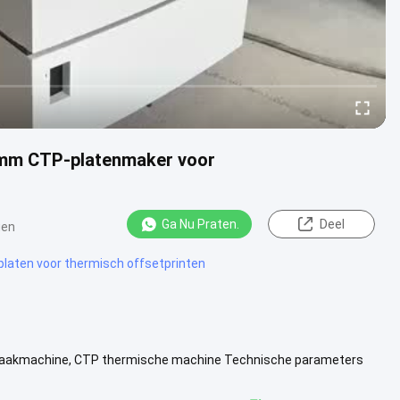
 mm CTP-platenmaker voor
Ga Nu Praten.
Deel
gen
platen voor thermisch offsetprinten
aakmachine, CTP thermische machine Technische parameters
864 U8128 Aantal lasers ....
Bekijk meer