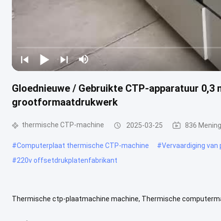
Gloednieuwe / Gebruikte CTP-apparatuur 0,3
grootformaatdrukwerk
thermische CTP-machine
2025-03-25
836 Menin
#
Computerplaat thermische CTP-machine
#
Vervaardiging van 
#
220v offsetdrukplatenfabrikant
Thermische ctp-plaatmachine machine, Thermische computerm
Model Thermisch UV T824 T832 T848 T864 T8128 U824 U832 U848 U