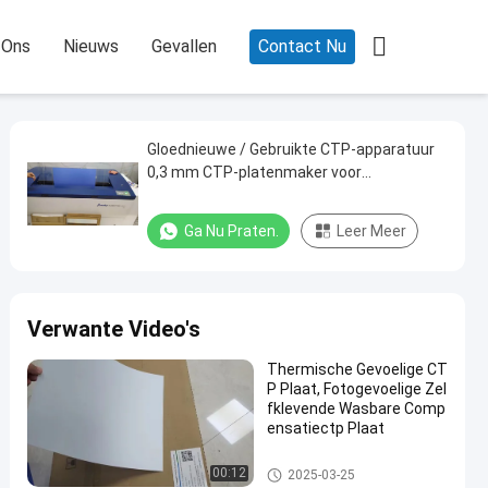

 Ons
Nieuws
Gevallen
Contact Nu
Gloednieuwe / Gebruikte CTP-apparatuur
0,3 mm CTP-platenmaker voor
grootformaatdrukwerk
Ga Nu Praten.
Leer Meer
Verwante Video's
Thermische Gevoelige CT
P Plaat, Fotogevoelige Zel
fklevende Wasbare Comp
ensatiectp Plaat
Dubbele laagctp Plaat
00:12
2025-03-25