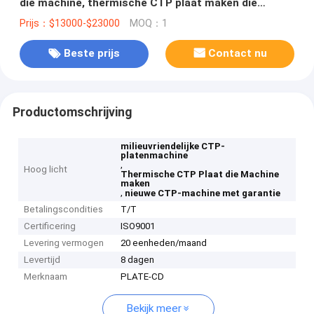
die machine, thermische CTP plaat maken die
machine maken
Prijs：$13000-$23000
MOQ：1
Beste prijs
Contact nu
Productomschrijving
milieuvriendelijke CTP-
platenmachine
,
Hoog licht
Thermische CTP Plaat die Machine
maken
,
nieuwe CTP-machine met garantie
Betalingscondities
T/T
Certificering
ISO9001
Levering vermogen
20 eenheden/maand
Levertijd
8 dagen
Merknaam
PLATE-CD
Bekijk meer