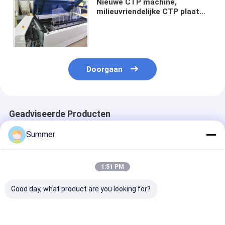
Nieuwe CTP machine,
milieuvriendelijke CTP plaat
die machine, thermische CTP
plaat maken die machine
maken
Doorgaan
Geadviseerde Producten
Summer
1:51 PM
Good day, what product are you looking for?
2300 1255 1200mm
Maximale output
Indoor consta
Volautomatische
1130 930 thermische
temperatuur 2