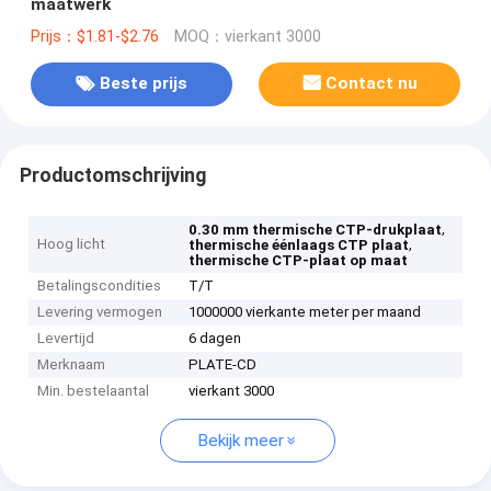
maatwerk
Prijs：$1.81-$2.76
MOQ：vierkant 3000
Beste prijs
Contact nu
Productomschrijving
,
0.30 mm thermische CTP-drukplaat
Hoog licht
,
thermische éénlaags CTP plaat
thermische CTP-plaat op maat
Betalingscondities
T/T
Levering vermogen
1000000 vierkante meter per maand
Levertijd
6 dagen
Merknaam
PLATE-CD
Min. bestelaantal
vierkant 3000
Bekijk meer