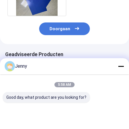
Plate met maatwerk
Doorgaan
Geadviseerde Producten
Jenny
5:58 AM
Good day, what product are you looking for?
Thermische CTP-
Thermische CTP-
1680*1480 M
plaat met
plaat met 110-130
Maximale
0,15/0,25/0,30 mm
MJ/cm² belichting
Productiegroo
dikte 1350 mm
energie, 1350 mm
Thermische C
maximale
maximale rolbreedte
Plaat met 25±