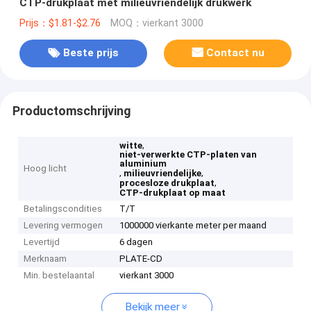
CTP-drukplaat met milieuvriendelijk drukwerk
Prijs：$1.81-$2.76
MOQ：vierkant 3000
Beste prijs
Contact nu
Productomschrijving
,
witte
niet-verwerkte CTP-platen van
aluminium
Hoog licht
,
,
milieuvriendelijke
,
procesloze drukplaat
CTP-drukplaat op maat
Betalingscondities
T/T
Levering vermogen
1000000 vierkante meter per maand
Levertijd
6 dagen
Merknaam
PLATE-CD
Min. bestelaantal
vierkant 3000
Bekijk meer