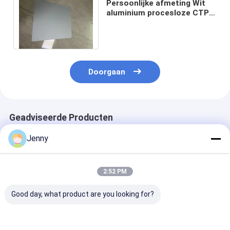
Persoonlijke afmeting Wit
aluminium procesloze CTP-
drukplaat met
milieuvriendelijk drukwerk
Doorgaan
Geadviseerde Producten
Jenny
2:52 PM
Good day, what product are you looking for?
Milieuvriendelijke,
Thermische CTP-
Processloze C
chemischvrije,
procesloze
plaat CD-RM-