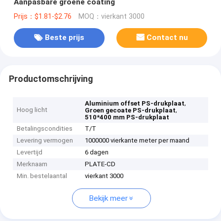
Aanpasbare groene coating
Prijs：$1.81-$2.76
MOQ：vierkant 3000
Beste prijs
Contact nu
Productomschrijving
,
Aluminium offset PS-drukplaat
Hoog licht
,
Groen gecoate PS-drukplaat
510*400 mm PS-drukplaat
Betalingscondities
T/T
Levering vermogen
1000000 vierkante meter per maand
Levertijd
6 dagen
Merknaam
PLATE-CD
Min. bestelaantal
vierkant 3000
Bekijk meer