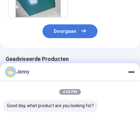
Aanpasbare groene
coating
Doorgaan
Geadviseerde Producten
Jenny
4:43 PM
Good day, what product are you looking for?
0.15-0.30mm Groene
Enkele laag positieve
Hoge Kwaliteit
Coating PS
PS-drukplaat met
Positieve PS P
Printplaat voor
80-100 MJ/cm²
voor Commerci
Levendige Kleur- en
beeldvormingsenergie
Krantendruk m
Schaduwweergave
en 220 °C
100 MJ/cm²