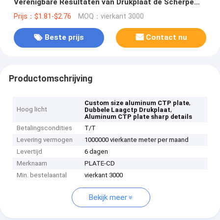
Verenigbare Resultaten van Drukplaat de Scherpe
Details
Prijs：$1.81-$2.76
MOQ：vierkant 3000
Beste prijs
Contact nu
Productomschrijving
,
Custom size aluminum CTP plate
Hoog licht
,
Dubbele Laagctp Drukplaat
Aluminum CTP plate sharp details
Betalingscondities
T/T
Levering vermogen
1000000 vierkante meter per maand
Levertijd
6 dagen
Merknaam
PLATE-CD
Min. bestelaantal
vierkant 3000
Bekijk meer