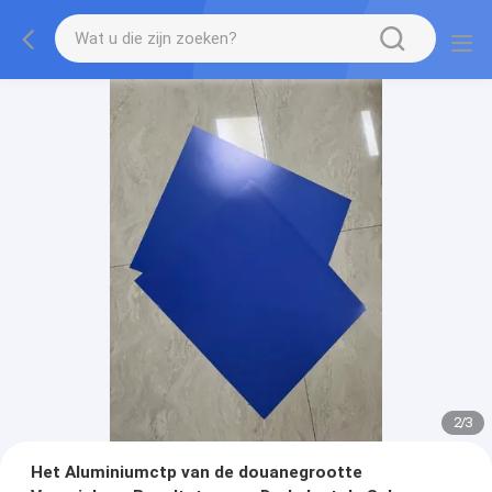
2
/
3
Het Aluminiumctp van de douanegrootte