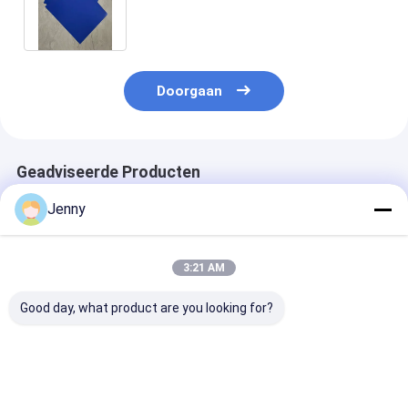
Resultaten van Drukplaat de
Scherpe Details
Doorgaan
Geadviseerde Producten
Jenny
3:21 AM
Good day, what product are you looking for?
Dubbellaagse CTP-
Dubbele laag CTP
Dubbele laag 
plaat met
plaat met 350000
plaat met veili
dubbellaagscoatingproces
afdrukken
lichten 24 ma
voor 350.000
ongebakken 24
kwaliteitsgara
ongebakken
maanden
0,15 mm tot 0