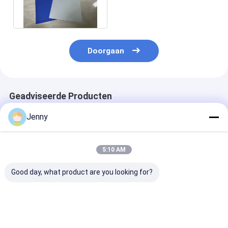
commercieel papier- en
rotatiepersdrukken
Doorgaan
Geadviseerde Producten
Jenny
5:10 AM
Good day, what product are you looking for?
Milieuvriendelijke,
Thermische CTP-
Processloze C
chemischvrije,
procesloze
plaat CD-RM-
procesloze
drukplaat met 20
met 22-25S
drukplaten met een
maanden geldigheid
uitgangstijd
blootstellingstijd
22-25S Uitvoertijd
milieuvriendeli