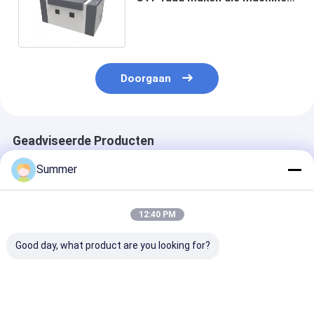
maken, die vrije plaat
verwerken die machine maken,
Doorgaan
Geadviseerde Producten
Summer
12:40 PM
Good day, what product are you looking for?
Reproductie van
1000 kg
1000 kg totale
punten 1 tot 99
totaalgewicht
gewicht Comp
procent Computer
CTCP-platenprinter
tot platenmac
tot plaatmachine
met UVCTP-platen
met Huq SHA