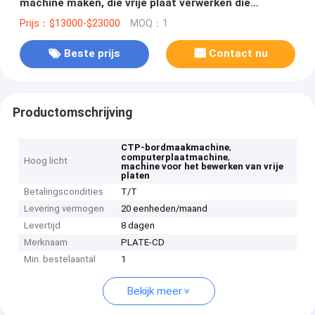
machine maken, die vrije plaat verwerken die
machine maken,
Prijs：$13000-$23000
MOQ：1
Beste prijs
Contact nu
Productomschrijving
,
CTP-bordmaakmachine
,
computerplaatmachine
Hoog licht
machine voor het bewerken van vrije
platen
Betalingscondities
T/T
Levering vermogen
20 eenheden/maand
Levertijd
8 dagen
Merknaam
PLATE-CD
Min. bestelaantal
1
Bekijk meer