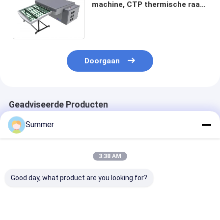
machine, CTP thermische raad
maken die machine, CTP raad
maken die machine maken,
Doorgaan
Geadviseerde Producten
Summer
3:38 AM
Good day, what product are you looking for?
2300 1255 1200mm
Maximale output
Indoor consta
Volautomatische
1130 930 thermische
temperatuur 2
thermische printer
platenmaakmachine
thermische C