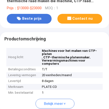
thermische raad maken die machine, CTP raad
maken die machine maken,
Prijs：$13000-$23000
MOQ：1
Beste prijs
Contact nu
Productomschrijving
Machines voor het maken van CTP-
platen
Hoog licht
,
,
CTP-thermische platenmaker
Verwarmingsmachines voor
computers
Betalingscondities
T/T
Levering vermogen
20 eenheden/maand
Levertijd
8 dagen
Merknaam
PLATE-CD
Min. bestelaantal
1
Bekijk meer