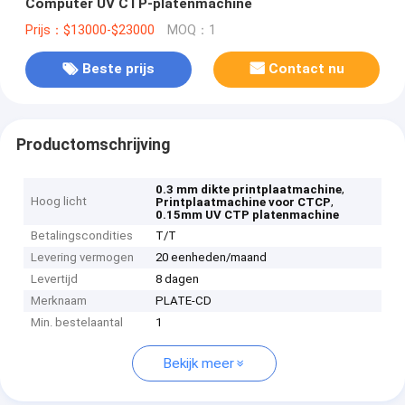
Computer UV CTP-platenmachine
Prijs：$13000-$23000
MOQ：1
Beste prijs
Contact nu
Productomschrijving
,
0.3 mm dikte printplaatmachine
Hoog licht
,
Printplaatmachine voor CTCP
0.15mm UV CTP platenmachine
Betalingscondities
T/T
Levering vermogen
20 eenheden/maand
Levertijd
8 dagen
Merknaam
PLATE-CD
Min. bestelaantal
1
Bekijk meer