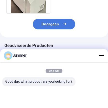
Computer UV CTP-
platenmachine
Doorgaan
Geadviseerde Producten
Summer
3:44 AM
Good day, what product are you looking for?
2300 1255 1200mm
Maximale output
Indoor consta
Volautomatische
1130 930 thermische
temperatuur 2
thermische printer
platenmaakmachine
thermische C
die consistente
met fysieke
machine met p
afdrukken levert op
afmetingen 2300
herhaalbaarhei