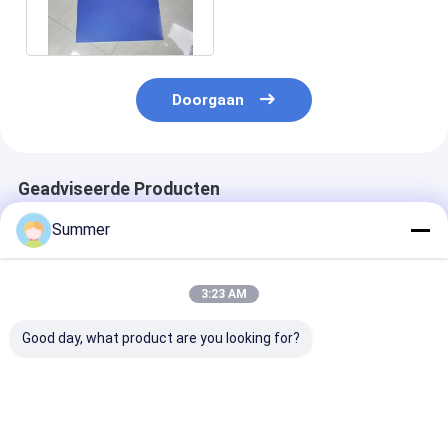
0,15 mm 0,28 mm
Corrosiebestendig
Doorgaan
Geadviseerde Producten
Summer
3:23 AM
Good day, what product are you looking for?
Thermische CTP-
Thermische CTP-
1680*1480 M
plaat met
plaat met 110-130
Maximale
0,15/0,25/0,30 mm
MJ/cm² belichting
Productiegroo
dikte 1350 mm
energie, 1350 mm
Thermische C
maximale
maximale rolbreedte
Plaat met 25±