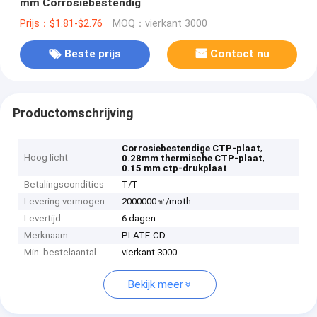
mm Corrosiebestendig
Prijs：$1.81-$2.76
MOQ：vierkant 3000
Beste prijs
Contact nu
Productomschrijving
,
Corrosiebestendige CTP-plaat
Hoog licht
,
0.28mm thermische CTP-plaat
0.15 mm ctp-drukplaat
Betalingscondities
T/T
Levering vermogen
2000000㎡/moth
Levertijd
6 dagen
Merknaam
PLATE-CD
Min. bestelaantal
vierkant 3000
Bekijk meer