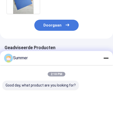
corrosiebestendig
Doorgaan
Geadviseerde Producten
Summer
2:10 PM
Good day, what product are you looking for?
Dubbellaagse CTP-
Dubbele laag CTP
Dubbele laag 
plaat met
plaat met 350000
plaat met veili
dubbellaagscoatingproces
afdrukken
lichten 24 ma
voor 350.000
ongebakken 24
kwaliteitsgara
ongebakken
maanden
0,15 mm tot 0