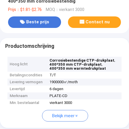
400*350 mm corrosiebestendig
Prijs：$1.81-$2.76
MOQ：vierkant 3000
Beste prijs
Contact nu
Productomschrijving
,
Corrosiebestendige CTP-drukplaat
Hoog licht
,
400*350 mm CTP-drukplaat
400*350 mm warmtedrukplaat
Betalingscondities
T/T
Levering vermogen
1900000㎡/moth
Levertijd
6 dagen
Merknaam
PLATE-CD
Min. bestelaantal
vierkant 3000
Bekijk meer