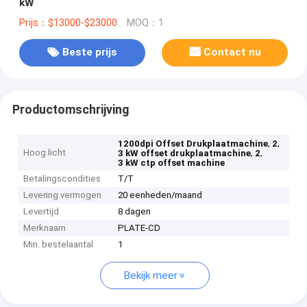
kW
Prijs：$13000-$23000
MOQ：1
Beste prijs
Contact nu
Productomschrijving
,
,
1200dpi Offset Drukplaatmachine
2
Hoog licht
,
,
3 kW offset drukplaatmachine
2
3 kW ctp offset machine
Betalingscondities
T/T
Levering vermogen
20 eenheden/maand
Levertijd
8 dagen
Merknaam
PLATE-CD
Min. bestelaantal
1
Bekijk meer