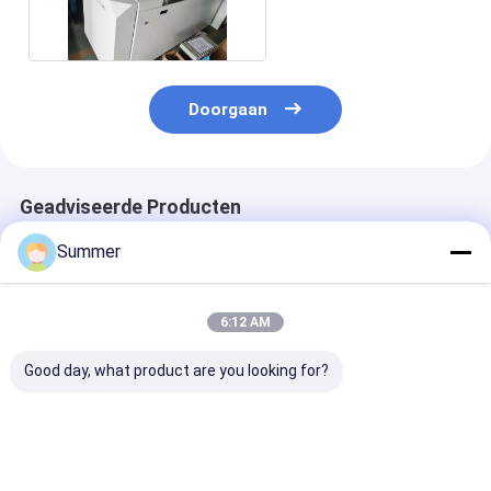
drukplaatmachine 2,3
kW
Doorgaan
Geadviseerde Producten
Summer
6:12 AM
Good day, what product are you looking for?
Reproductie van
1000 kg
1000 kg totale
punten 1 tot 99
totaalgewicht
gewicht Comp
procent Computer
CTCP-platenprinter
tot platenmac
tot plaatmachine
met UVCTP-platen
met Huq SHA
1000 kg Totaal
die een hoge
Processor