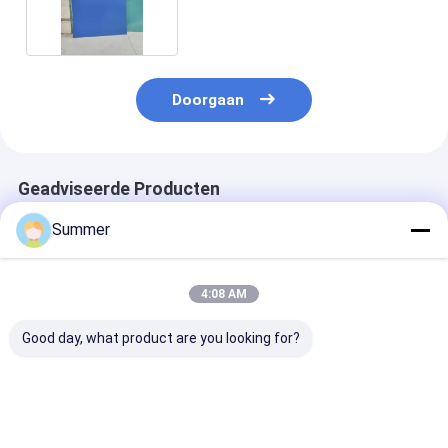
keer
Doorgaan
Geadviseerde Producten
Summer
4:08 AM
Good day, what product are you looking for?
Milieuvriendelijke,
Thermische CTP-
Processloze C
chemischvrije,
procesloze
plaat CD-RM-
procesloze
drukplaat met 20
met 22-25S
drukplaten met een
maanden geldigheid
uitgangstijd
blootstellingstijd
22-25S Uitvoertijd
milieuvriendeli