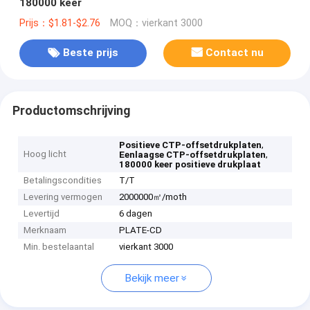
180000 keer
Prijs：$1.81-$2.76
MOQ：vierkant 3000
Beste prijs
Contact nu
Productomschrijving
,
Positieve CTP-offsetdrukplaten
Hoog licht
,
Eenlaagse CTP-offsetdrukplaten
180000 keer positieve drukplaat
Betalingscondities
T/T
Levering vermogen
2000000㎡/moth
Levertijd
6 dagen
Merknaam
PLATE-CD
Min. bestelaantal
vierkant 3000
Bekijk meer