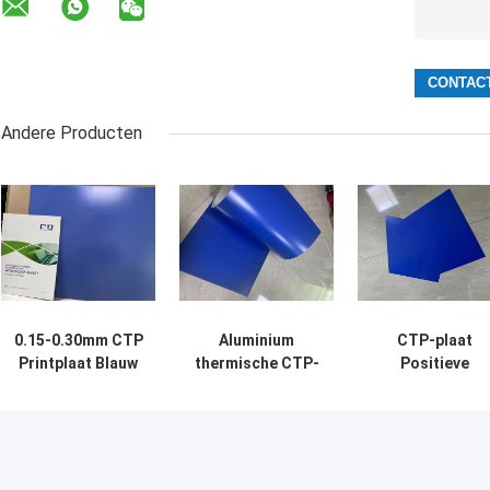
Andere Producten
0.15-0.30mm CTP
Aluminium
CTP-plaat
Printplaat Blauw
thermische CTP-
Positieve
Eénlaag 18
plaat 140-
thermische CTP
maanden
160mj/cm2 voor
plaat Hoge
houdbaarheid
offsetdrukken
drukkwaliteit e
efficiëntie