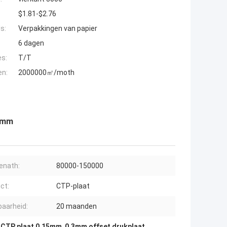
$1.81-$2.76
s:
Verpakkingen van papier
6 dagen
es:
T/T
en:
2000000㎡/moth
.3mm
enath:
80000-150000
ct:
CTP-plaat
aarheid:
20 maanden
 CTP plaat 0.15mm
,
0.3mm offset drukplaat