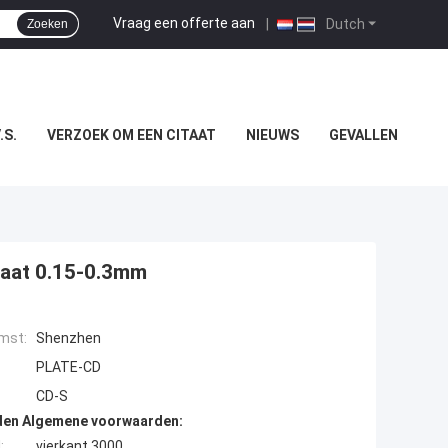
Vraag een offerte aan
|
Dutch
Zoeken
.S.
VERZOEK OM EEN CITAAT
NIEUWS
GEVALLEN
laat 0.15-0.3mm
mst:
Shenzhen
PLATE-CD
CD-S
den Algemene voorwaarden:
:
vierkant 3000