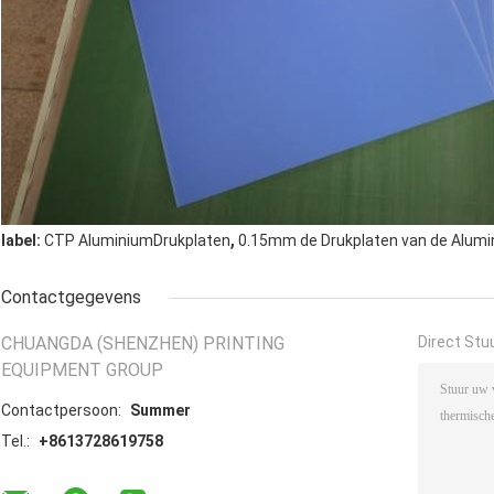
,
label:
CTP AluminiumDrukplaten
0.15mm de Drukplaten van de Alum
Contactgegevens
CHUANGDA (SHENZHEN) PRINTING
Direct Stu
EQUIPMENT GROUP
Contactpersoon:
Summer
Tel.:
+8613728619758