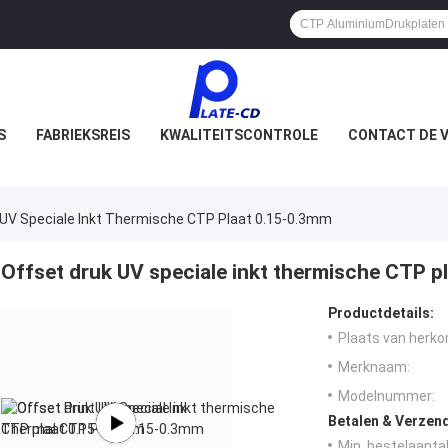
S
FABRIEKSREIS
KWALITEITSCONTROLE
CONTACT DE V
 UV Speciale Inkt Thermische CTP Plaat 0.15-0.3mm
Offset druk UV speciale inkt thermische CTP p
Productdetails:
Plaats van herko
Merknaam:
Modelnummer:
Betalen & Verzen
Min. bestelaantal