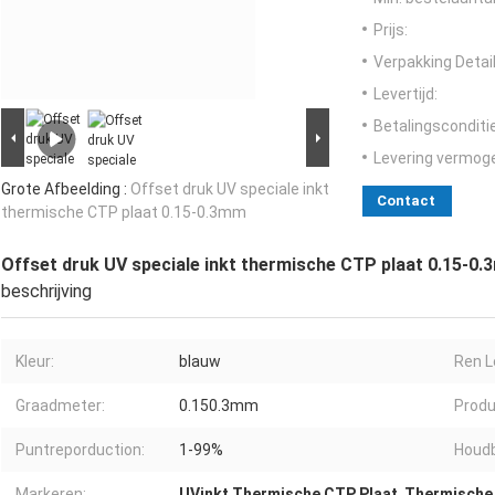
Prijs:
Verpakking Detail
Levertijd:
Betalingsconditi
Levering vermog
Grote Afbeelding :
Offset druk UV speciale inkt
Contact
thermische CTP plaat 0.15-0.3mm
Offset druk UV speciale inkt thermische CTP plaat 0.15-0
beschrijving
Kleur:
blauw
Ren L
Graadmeter:
0.150.3mm
Produ
Puntreporduction:
1-99%
Houdb
Markeren:
UVinkt Thermische CTP Plaat
,
Thermische