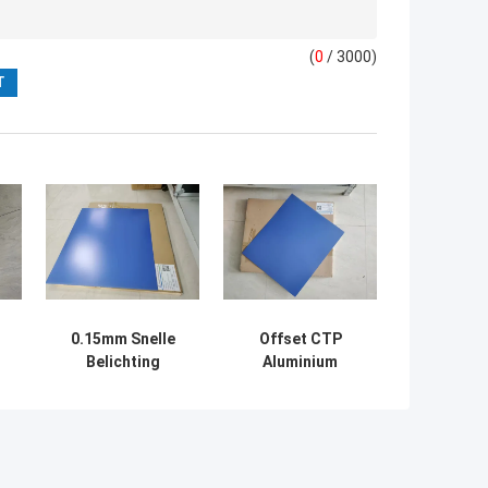
(
0
/ 3000)
0.15mm Snelle
Offset CTP
Belichting
Aluminium
-
Enkellaags
Kranten
Thermische CTP
Drukplaat
n
Platen voor
1350mm Max
Offsetdruk
Bereik