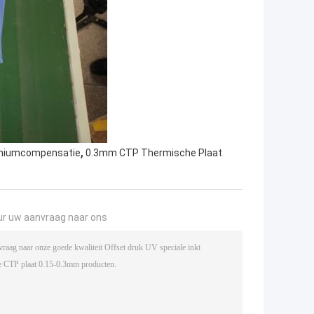
,
iniumcompensatie
0.3mm CTP Thermische Plaat
ur uw aanvraag naar ons