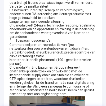
de uitvaltijd tijdens plaatwisselingen wordt verminderd.
Verbeter de printkwaliteit
De netwerkpunten zijn scherp en vervormingsvrij,
ondersteunen FM-screening om kleurreproductie met
hoge getrouwheid te bereiken.
Lange termijn serviceondersteuning
Chuangda biedt 24-uurs technische respons, regelmatig
onderhoud van de apparatuur en training in de bediening
om de aanhoudende winstgevendheid van klanten te
garanderen.
4、 Toepassingsscenario's
Commercieel printen: reproductie van fijne
netwerkpunten voor prentenboeken en tijdschriften.
Verpakkingsdruk: steunkleurendruk, precisiecontrole van
dikke kartonregistratie.
Krantendruk: snelle plaatmaak (100+ gesplitste vellen
per uur).
Chuangda Printing Equipment Group integreert
onafhankelijk onderzoek en ontwikkeling met de
internationale supply chain om stabiele en efficiënte
CTP-oplossingen te creëren, waardoor drukkerijen
worden geholpen bij de transformatie naar digitalisering
en intelligentie. Als u een aangepaste configuratie of
technische demonstratie nodig heeft, neem dan gerust
contact op met ons engineeringteam.