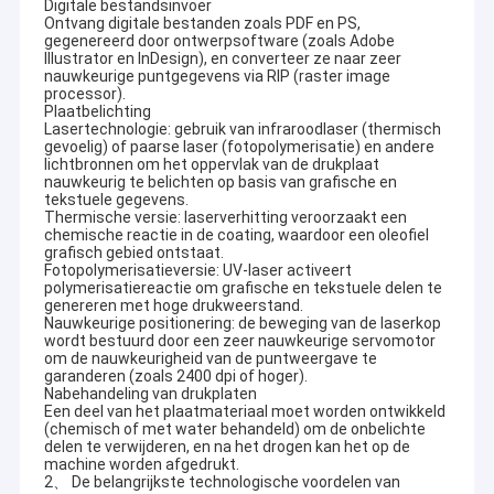
Digitale bestandsinvoer
Ontvang digitale bestanden zoals PDF en PS,
gegenereerd door ontwerpsoftware (zoals Adobe
Illustrator en InDesign), en converteer ze naar zeer
nauwkeurige puntgegevens via RIP (raster image
processor).
Plaatbelichting
Lasertechnologie: gebruik van infraroodlaser (thermisch
gevoelig) of paarse laser (fotopolymerisatie) en andere
lichtbronnen om het oppervlak van de drukplaat
nauwkeurig te belichten op basis van grafische en
tekstuele gegevens.
Thermische versie: laserverhitting veroorzaakt een
chemische reactie in de coating, waardoor een oleofiel
grafisch gebied ontstaat.
Fotopolymerisatieversie: UV-laser activeert
polymerisatiereactie om grafische en tekstuele delen te
genereren met hoge drukweerstand.
Nauwkeurige positionering: de beweging van de laserkop
wordt bestuurd door een zeer nauwkeurige servomotor
om de nauwkeurigheid van de puntweergave te
garanderen (zoals 2400 dpi of hoger).
Nabehandeling van drukplaten
Een deel van het plaatmateriaal moet worden ontwikkeld
(chemisch of met water behandeld) om de onbelichte
delen te verwijderen, en na het drogen kan het op de
machine worden afgedrukt.
2、 De belangrijkste technologische voordelen van