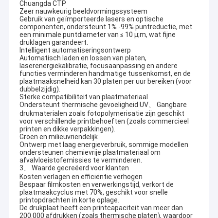
Chuangda CTP
Zeer nauwkeurig beeldvormingssysteem
Gebruik van geïmporteerde lasers en optische
componenten, ondersteunt 1% -99% puntreductie, met
een minimale puntdiameter van ≤ 10 μ;m, wat fijne
druklagen garandeert.
Intelligent automatiseringsontwerp
Automatisch laden en lossen van platen,
laserenergiekalibratie, focusaanpassing en andere
functies verminderen handmatige tussenkomst, en de
plaatmaaksnelheid kan 30 platen per uur bereiken (voor
dubbelzijdig).
Sterke compatibiliteit van plaatmateriaal
Ondersteunt thermische gevoeligheid UV、 Gangbare
drukmaterialen zoals fotopolymerisatie zijn geschikt
voor verschillende printbehoeften (zoals commercieel
printen en dikke verpakkingen).
Groen en milieuvriendelijk
Ontwerp met laag energieverbruik, sommige modellen
ondersteunen chemievrije plaatmateriaal om
afvalvloeistofemissies te verminderen.
3、 Waarde gecreëerd voor klanten
Kosten verlagen en efficiëntie verhogen
Bespaar filmkosten en verwerkingstijd, verkort de
plaatmaakcyclus met 70%, geschikt voor snelle
printopdrachten in korte oplage.
De drukplaat heeft een printcapaciteit van meer dan
200.000 afdrukken (zoals thermische platen), waardoor